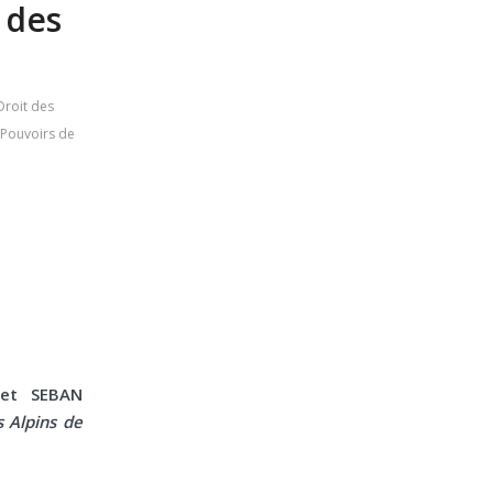
 des
Droit des
Pouvoirs de
net SEBAN
s Alpins de