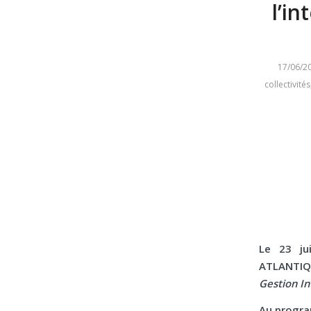
l’i
17/06/2
collectivités
Le 23 ju
ATLANTIQU
Gestion In
Au progr