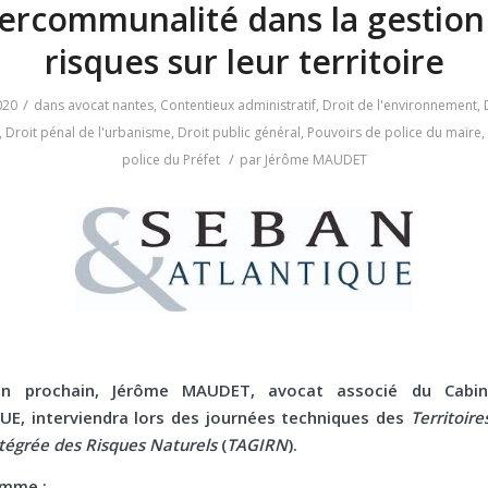
ntercommunalité dans la gestion
risques sur leur territoire
/
020
dans
avocat nantes
,
Contentieux administratif
,
Droit de l'environnement
,
,
Droit pénal de l'urbanisme
,
Droit public général
,
Pouvoirs de police du maire
,
/
police du Préfet
par
Jérôme MAUDET
in prochain,
Jérôme MAUDET,
avocat associé du Cabi
E, interviendra lors des journées techniques des
Territoire
tégrée des Risques Naturels
(
TAGIRN
).
amme :