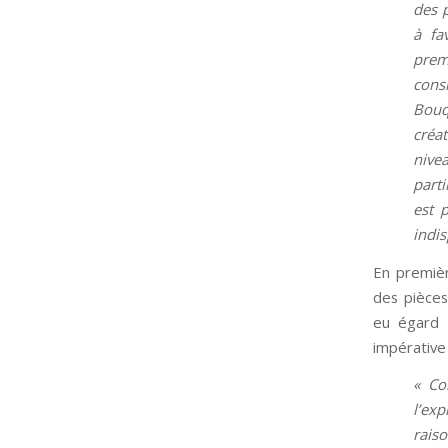
des 
à fa
prem
cons
Bouq
créa
nive
part
est 
indi
En premièr
des pièces
eu égard 
impérative 
« Co
l’ex
rais