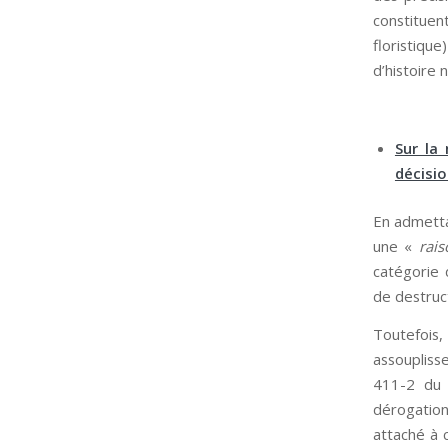
constituen
floristique
d’histoire n
Sur la 
décisi
En admettan
une «
rais
catégorie 
de destruc
Toutefois
assoupliss
411-2 du 
dérogation
attaché à 