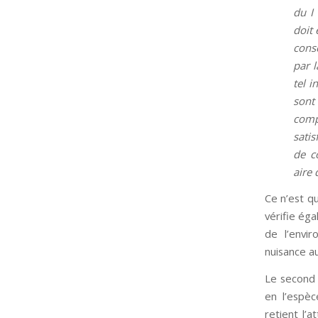
du I 
doit 
conse
par l
tel i
sont
comp
satis
de c
aire 
Ce n’est qu
vérifie éga
de l’envir
nuisance a
Le second 
en l’espèc
retient l’