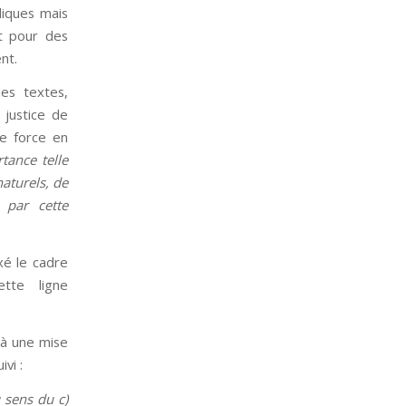
bliques mais
t pour des
nt.
les textes,
justice de
de force en
tance telle
naturels, de
 par cette
xé le cadre
tte ligne
 à une mise
vi :
u sens du c)