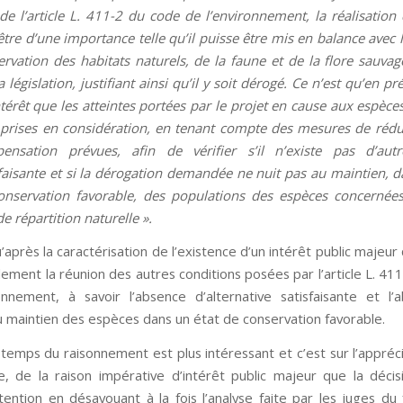
de l’article L. 411-2 du code de l’environnement, la réalisation 
être d’une importance telle qu’il puisse être mis en balance avec l
rvation des habitats naturels, de la faune et de la flore sauvag
a législation, justifiant ainsi qu’il y soit dérogé. Ce n’est qu’en p
ntérêt que les atteintes portées par le projet en cause aux espèc
 prises en considération, en tenant compte des mesures de rédu
ensation prévues, afin de vérifier s’il n’existe pas d’autr
faisante et si la dérogation demandée ne nuit pas au maintien, d
onservation favorable, des populations des espèces concernée
de répartition naturelle ».
’après la caractérisation de l’existence d’un intérêt public majeur
lement la réunion des autres conditions posées par l’article L. 4
onnement, à savoir l’absence d’alternative satisfaisante et l
u maintien des espèces dans un état de conservation favorable.
temps du raisonnement est plus intéressant et c’est sur l’apprécia
e, de la raison impérative d’intérêt public majeur que la déci
attention en désavouant à la fois l’analyse faite par les juges du