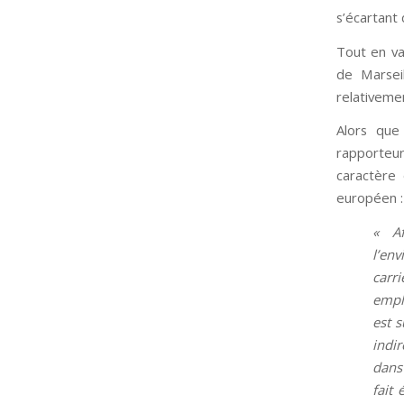
s’écartant 
Tout en va
de Marseil
relativemen
Alors que
rapporteur
caractère 
européen :
« Af
l’en
carr
empl
est 
indi
dans 
fait 