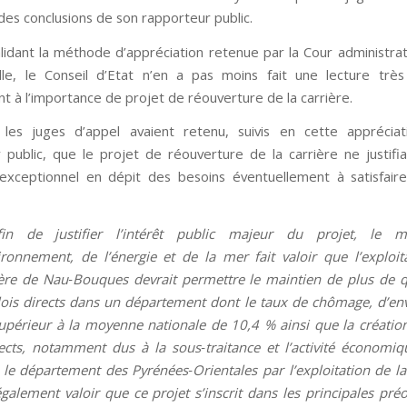
des conclusions de son rapporteur public.
lidant la méthode d’appréciation retenue par la Cour administrat
le, le Conseil d’Etat n’en a pas moins fait une lecture très
t à l’importance de projet de réouverture de la carrière.
 les juges d’appel avaient retenu, suivis en cette appréciat
 public, que le projet de réouverture de la carrière ne justifia
exceptionnel en dépit des besoins éventuellement à satisfair
in de justifier l’intérêt public majeur du projet, le m
vironnement, de l’énergie et de la mer fait valoir que l’exploit
ière de Nau‑Bouques devrait permettre le maintien de plus de q
ois directs dans un département dont le taux de chômage, d’en
supérieur à la moyenne nationale de 10,4 % ainsi que la créatio
rects, notamment dus à la sous‑traitance et l’activité économi
le département des Pyrénées‑Orientales par l’exploitation de la c
également valoir que ce projet s’inscrit dans les principales pré