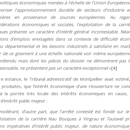
politiques économiques menées à l’échelle de l’Union Européenne
voriser l’approvisionnement durable de secteurs d’industrie 
ières en provenance de sources européennes. Au rega
idérations économiques et sociales, l’exploitation de la carr
ues présente un caractère d’intérêt général incontestable. Néa
tions d’emplois envisagées dans ce contexte de difficulté éc
au départemental et les besoins industriels à satisfaire en mar
ir de ce gisement à une échelle nationale voir même européen
prétendu mais dont les pièces du dossier ne démontrent pas l
spensable, ne présentent pas un caractère exceptionnel
»
[4]
e instance, le Tribunal administratif de Montpellier avait estimé
 produites, que l’intérêt économique d’une réouverture ne const
à la portée très locale des intérêts économiques en cause, 
d’intérêt public majeur :
nsidérant, d’autre part, que l’arrêté contesté est fondé sur l
ploitation de la carrière Nau Bouques à Vingrau et Tautavel p
ons impératives d’intérêt public majeur, de nature économique 