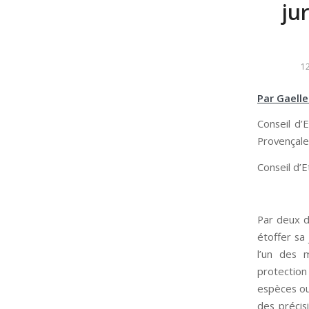
ju
1
Par Gaell
Conseil d’
Provençal
Conseil d’
Par deux d
étoffer sa
l’un des 
protection
espèces ou
des précis