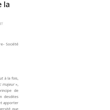
 la
ET
re- Société
t à la fois,
ic majeur
»,
rincipe de
on desdites
et apporter
versité que