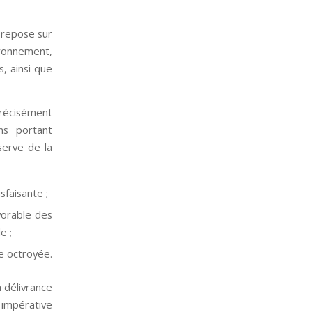
 repose sur
ironnement,
, ainsi que
précisément
ns portant
serve de la
sfaisante ;
vorable des
e ;
re octroyée.
a délivrance
 impérative