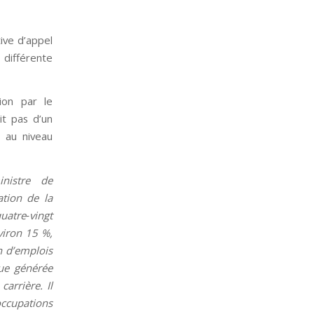
ive d’appel
 différente
ion par le
it pas d’un
e au niveau
inistre de
ation de la
uatre‑vingt
viron 15 %,
n d’emplois
que générée
arrière. Il
occupations