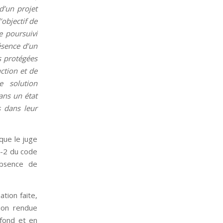
d’un projet
’objectif de
e poursuivi
résence d’un
es protégées
ction et de
e solution
ans un état
s dans leur
 que le juge
11-2 du code
’absence de
tion faite,
sion rendue
 fond et en