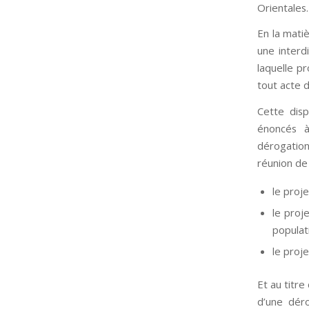
Orientales.
En la mati
une interd
laquelle p
tout acte 
Cette disp
énoncés à
dérogation
réunion de 
le proje
le proj
populat
le proj
Et au titre
d’une déro