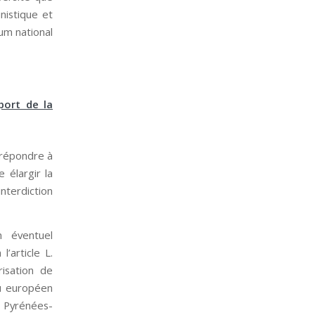
nistique et
éum national
port de la
e répondre à
 élargir la
nterdiction
n éventuel
’article L.
isation de
eu européen
s Pyrénées-