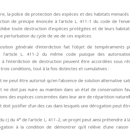
ère, la police de protection des espèces et des habitats menacés
iction de principe énoncée à l’article L. 411-1 du code de l’env
rohibe toute destruction d’espèces protégées et de leurs habitats
de perturbation du cycle de vie de ces espèces.
osition générale d’interdiction fait l’objet de tempéraments 
 l’article L. 411-2 du même code puisque des autorisatio
 à l’interdiction de destruction peuvent être accordées sous ré
trois conditions, tout à la fois distinctes et cumulatives :
t ne peut être autorisé qu’en l’absence de solution alternative sati
et ne doit pas nuire au maintien dans un état de conservation fa
ions des espèces concernées dans leur aire de répartition naturell
et doit justifier d’un des cas dans lesquels une dérogation peut êt
 du c) du 4° de l’article L. 411-2, un projet peut ainsi prétendre à l
gation à la condition de démontrer qu’il relève d’une raison