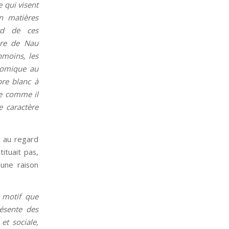
 qui visent
en matières
rd de ces
ière de Nau
nmoins, les
onomique au
bre blanc à
ne comme il
e caractère
, au regard
ituait pas,
une raison
e motif que
résente des
et sociale,