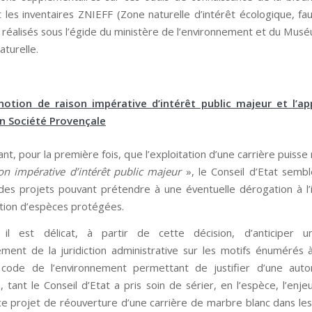
t les inventaires ZNIEFF (Zone naturelle d’intérêt écologique, fau
) réalisés sous l’égide du ministère de l’environnement et du Mus
aturelle.
notion de raison impérative d’intérêt public majeur et l’ap
on Société Provençale
t, pour la première fois, que l’exploitation d’une carrière puiss
on impérative d’intérêt public majeur
», le Conseil d’Etat semble
des projets pouvant prétendre à une éventuelle dérogation à l’i
tion d’espèces protégées.
, il est délicat, à partir de cette décision, d’anticiper u
ement de la juridiction administrative sur les motifs énumérés à l
code de l’environnement permettant de justifier d’une autor
, tant le Conseil d’Etat a pris soin de sérier, en l’espèce, l’enj
ce projet de réouverture d’une carrière de marbre blanc dans le