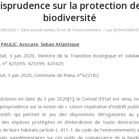
risprudence sur la protection de
biodiversité
/
/
2/06/2020
dans
avocat nantes
,
Droit de l'environnement
par
Jérôme MAUD
e PAULIC, Avocate, Seban Atlantique
Etat, 3 juin 2020, Ministre de la Transition écologique et solidai
e, n° 425395, 425399, 425425
Etat, 3 juin 2020, Commune de Piana, n°422182
écisions en date du 3 juin 2020
[1]
, le Conseil d’Etat est venu, tou
 jurisprudence sur la notion de «
raison impérative d’intérêt publ
motifs qui permet le jeu des dispositions dérogatoires au p
 des espèces protégées et d’interdiction de toute destructi
 de leurs habitats (article L. 411-1 du code de l’environnement) 
ions supplémentaires sur ces outils de connaissance de la biodi