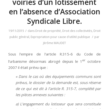
voiries d’un lotissement
en l’absence d’Association
Syndicale Libre.
/
19/11/2015
dans
Droit de propriété
,
Droit des collectivités
,
Droit
/
public général
,
Expropriation pour cause d'utilité publique
par
Jérôme MAUDET
Sous l’empire de l’article R.315-6 du Code de
er
l’urbanisme désormais abrogé depuis le 1
octobre
2007 il était prévu que :
« Dans le cas où des équipements communs sont
prévus, le dossier de la demande est, sous réserve
de ce qui est dit à l’article R. 315-7, complété par
les pièces annexes suivantes :
a) L’engagement du lotisseur que sera constituée