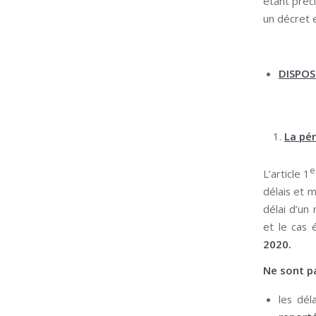
étant préci
un décret e
DISPOS
La pé
e
L’article 1
délais et 
délai d’un
et le cas
2020.
Ne sont p
les dél