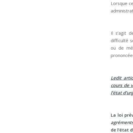
Lorsque ce
administrati
Il s’agit
difficulté 
ou de méd
prononcées
Ledit arti
cours de v
l’état d’u
La loi pré
agréments
de l’état 