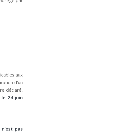
u abrégé par
icables aux
ration d’un
re déclaré,
le 24 juin
 n’est pas