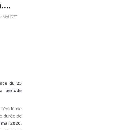
n….
me MAUDET
ance du 25
a période
à l’épidémie
ne durée de
4 mai 2020,