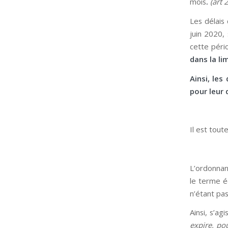
mois
.
(art 2
Les délais
juin 2020,
cette péri
dans la li
Ainsi, le
pour leur 
Il est tout
L’ordonnan
le terme é
n’étant pas
Ainsi, s’ag
expire, po