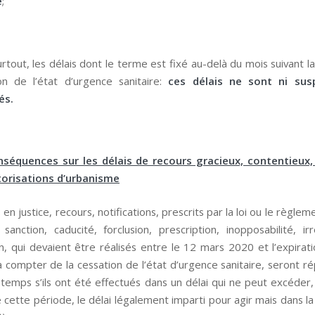
é
;
urtout, les délais dont le terme est fixé au-delà du mois suivant l
on de l’état d’urgence sanitaire:
ces délais ne sont ni susp
és.
séquences sur les délais de recours gracieux, contentieux, 
torisations d’urbanisme
 en justice, recours, notifications, prescrits par la loi ou le règlem
 sanction, caducité, forclusion, prescription, inopposabilité, irr
, qui devaient être réalisés entre le 12 mars 2020 et l’expirati
à compter de la cessation de l’état d’urgence sanitaire, seront ré
à temps s’ils ont été effectués dans un délai qui ne peut excéder
e cette période, le délai légalement imparti pour agir mais dans la