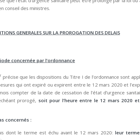
sé que l’état d’urgence sanitaire peut être prolongé par la loi o
n conseil des ministres.
ITIONS GENERALES SUR LA PROROGATION DES DELAIS
riode concernée par l’ordonnance
r
précise que les dispositions du Titre I de l’ordonnance sont appl
mesures qui ont expiré ou expirent entre le 12 mars 2020 et l’expi
 mois compter de la date de cessation de l’état d’urgence sanitai
 échéant prorogé,
soit pour l’heure
entre le 12 mars 2020 et 
as concernés :
ais dont le terme est échu avant le 12 mars 2020:
leur terme