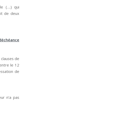
le (….) qui
oit de deux
 déchéance
t clauses de
entre le 12
essation de
eur n’a pas