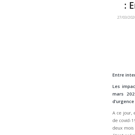
: 
27/03/202
E
ntre int
Les impac
mars 202
d’urgence 
A ce jour, 
de covid-1
deux mois 