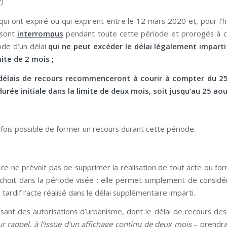
)
 qui ont expiré ou qui expirent entre le 12 mars 2020 et, pour l’h
 sont
interrompus
pendant toute cette période et prorogés à 
ode d’un délai
qui ne peut excéder le délai légalement imparti
mite de 2 mois ;
s délais de recours recommenceront à courir à compter du 25
durée initiale dans la limite de deux mois, soit jusqu’au 25 ao
efois possible de former un recours durant cette période.
ce ne prévoit pas de supprimer la réalisation de tout acte ou for
choit dans la période visée : elle permet simplement de consi
 tardif l’acte réalisé dans le délai supplémentaire imparti.
issant des autorisations d’urbanisme, dont le délai de recours des
ur rappel, à l’issue d’un affichage continu de deux mois
– prendrai