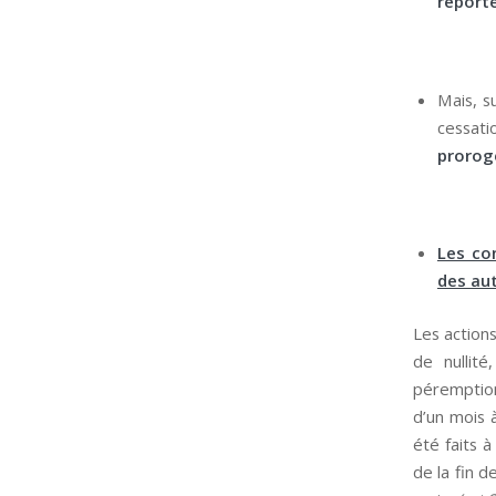
report
Mais, s
cessati
prorog
Les con
des au
Les actions
de nullité,
péremption
d’un mois 
été faits 
de la fin d