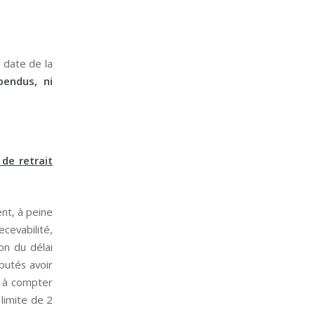
a date de la
endus, ni
de retrait
ent, à peine
ecevabilité,
on du délai
putés avoir
, à compter
 limite de 2