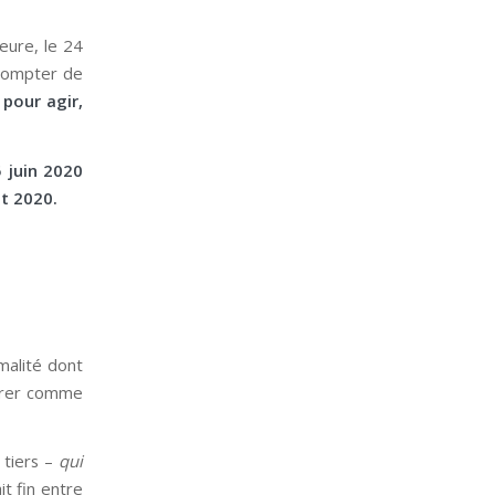
eure, le 24
compter de
 pour agir,
 juin 2020
ut 2020.
malité dont
dérer comme
 tiers –
qui
t fin entre