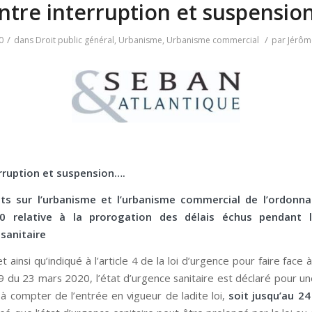
Entre interruption et suspensio
/
/
0
dans
Droit public général
,
Urbanisme
,
Urbanisme commercial
par
Jérô
erruption et suspension….
ts sur l’urbanisme et l’urbanisme commercial de l’ordonn
0 relative à la prorogation des délais échus pendant l
sanitaire
et ainsi qu’indiqué à l’article 4 de la loi d’urgence pour faire face 
9 du 23 mars 2020, l’état d’urgence sanitaire est déclaré pour u
à compter de l’entrée en vigueur de ladite loi,
soit jusqu’au 2