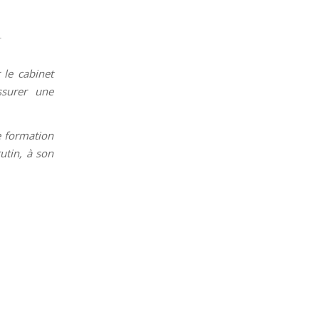
T
 le cabinet
ssurer une
e formation
utin, à son