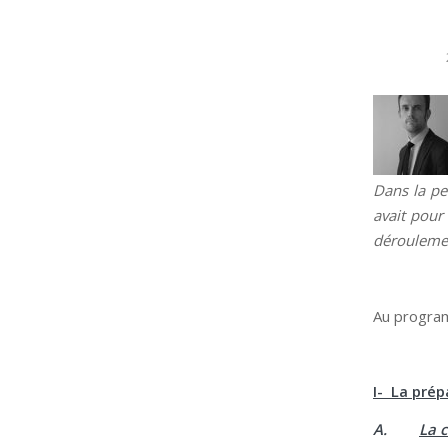
Dans la pe
avait pour
déroulemen
Au progra
I- La pré
A.
La 