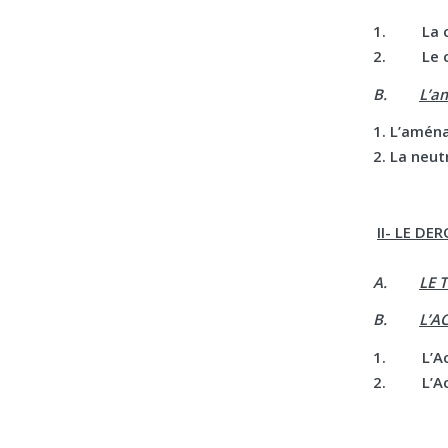
1. La co
2. Le co
B.
L’am
1. L’amén
2. La neut
II- LE D
A.
LE 
B.
L’A
1. L’Acte
2. L’Acte