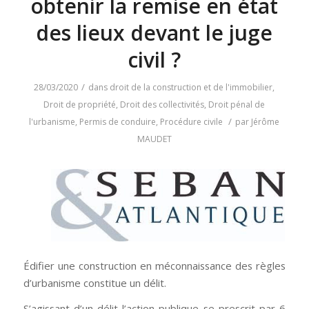
obtenir la remise en état
des lieux devant le juge
civil ?
/
28/03/2020
dans
droit de la construction et de l'immobilier
,
Droit de propriété
,
Droit des collectivités
,
Droit pénal de
/
l'urbanisme
,
Permis de conduire
,
Procédure civile
par
Jérôme
MAUDET
Édifier une construction en méconnaissance des règles
d’urbanisme constitue un délit.
S’agissant d’un délit l’action publique se prescrit par 6