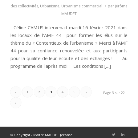
/
des collectivités
,
Urbanisme
,
Urbanisme commercial
par
Jérôme
MAUDET
Céline CAMUS intervenait mardi 16 février 2021 dans
les locaux de l’AMF 44 pour former les élus sur le
thème du « Contentieux de l’urbanisme » Merci à l’AMF
44 pour sa confiance renouvelée et aux participants
pour la qualité de leur écoute et des échanges ! Au
programme de l’après midi : Les conditions […]
‹
1
2
3
4
5
›
Page 3 sur 22
»
© Copyright - Maître MAUDET Jérôme