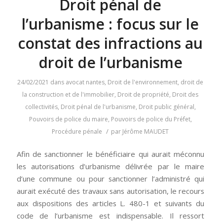
Droit pénal de
l’urbanisme : focus sur le
constat des infractions au
droit de l’urbanisme
24/02/2021
dans
avocat nantes
,
Droit de l'environnement
,
droit de
la construction et de l'immobilier
,
Droit de propriété
,
Droit des
collectivités
,
Droit pénal de l'urbanisme
,
Droit public général
,
Pouvoirs de police du maire
,
Pouvoirs de police du Préfet
,
/
Procédure pénale
par
Jérôme MAUDET
Afin de sanctionner le bénéficiaire qui aurait méconnu
les autorisations d’urbanisme délivrée par le maire
d’une commune ou pour sanctionner l’administré qui
aurait exécuté des travaux sans autorisation, le recours
aux dispositions des articles L. 480-1 et suivants du
code de l’urbanisme est indispensable. Il ressort